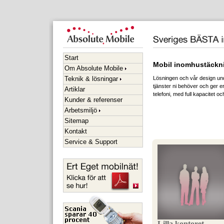
Start
Mobil inomhustäckn
Om Absolute Mobile
Teknik & lösningar
Lösningen och vår design unde
tjänster ni behöver och ger er 
Artiklar
telefoni, med full kapacitet o
Kunder & referenser
Arbetsmiljö
Sitemap
Kontakt
Service & Support
Lilla kontoret