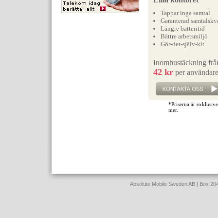
Tappar inga samtal
Garanterad samtalskva
Längre batteritid
Bättre arbetsmiljö
Gör-det-själv-kit
Inomhustäckning frå
42 kr
per användar
*Priserna är exklusiv
mer.
Absolute Mobile Sweden AB | Box 2040